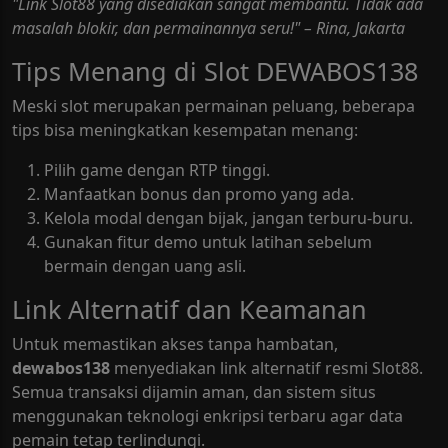
"Link Slot88 yang disediakan sangat membantu. Tidak ada
masalah blokir, dan permainannya seru!" – Rina, Jakarta
Tips Menang di Slot DEWABOS138
Meski slot merupakan permainan peluang, beberapa
tips bisa meningkatkan kesempatan menang:
Pilih game dengan RTP tinggi.
Manfaatkan bonus dan promo yang ada.
Kelola modal dengan bijak, jangan terburu-buru.
Gunakan fitur demo untuk latihan sebelum
bermain dengan uang asli.
Link Alternatif dan Keamanan
Untuk memastikan akses tanpa hambatan,
dewabos138
menyediakan link alternatif resmi Slot88.
Semua transaksi dijamin aman, dan sistem situs
menggunakan teknologi enkripsi terbaru agar data
pemain tetap terlindungi.