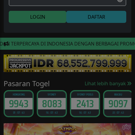
LOGIN
DAFTAR
RCAYA DI INDONESIA DENGAN BERBAGAI PROMO-PROMO MEN
Pasaran Togel
Lihat lebih banyak
SYDNEY
SYDNEY POOLS
MACAU
SINGAPORE
8083
2413
9097
5102
16 : 07 : 42
16 : 07 : 42
22 : 07 : 42
19 : 57 : 42