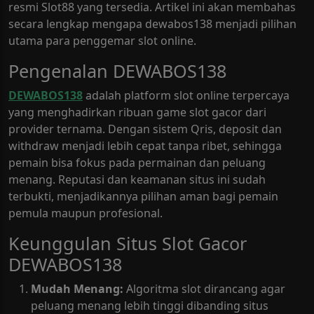
resmi Slot88 yang tersedia. Artikel ini akan membahas
secara lengkap mengapa dewabos138 menjadi pilihan
utama para penggemar slot online.
Pengenalan DEWABOS138
DEWABOS138
adalah platform slot online terpercaya
yang menghadirkan ribuan game slot gacor dari
provider ternama. Dengan sistem Qris, deposit dan
withdraw menjadi lebih cepat tanpa ribet, sehingga
pemain bisa fokus pada permainan dan peluang
menang. Reputasi dan keamanan situs ini sudah
terbukti, menjadikannya pilihan aman bagi pemain
pemula maupun profesional.
Keunggulan Situs Slot Gacor
DEWABOS138
Mudah Menang:
Algoritma slot dirancang agar
peluang menang lebih tinggi dibanding situs