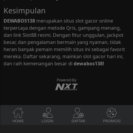
Kesimpulan
DEWABOS138
merupakan situs slot gacor online
terpercaya dengan metode Qris, gampang menang,
dan link Slot88 resmi. Dengan fitur unggulan, jackpot
besar, dan pengalaman bermain yang nyaman, tidak
heran banyak pemain memilih situs ini sebagai favorit
mereka. Daftar sekarang, mainkan slot gacor hari ini,
dan raih kemenangan besar di
dewabos138!
Powered By
HOME
LOGIN
DAFTAR
PROMOSI