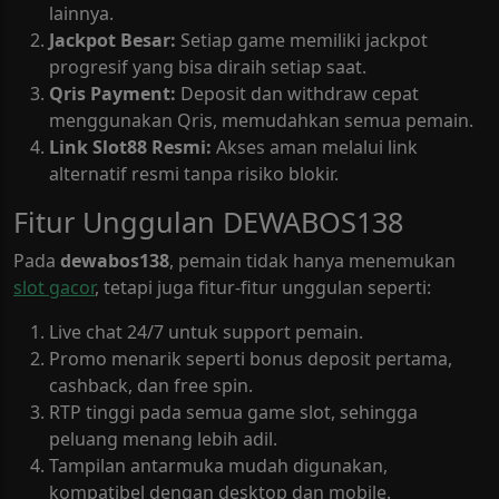
lainnya.
Jackpot Besar:
Setiap game memiliki jackpot
progresif yang bisa diraih setiap saat.
Qris Payment:
Deposit dan withdraw cepat
menggunakan Qris, memudahkan semua pemain.
Link Slot88 Resmi:
Akses aman melalui link
alternatif resmi tanpa risiko blokir.
Fitur Unggulan DEWABOS138
Pada
dewabos138
, pemain tidak hanya menemukan
slot gacor
, tetapi juga fitur-fitur unggulan seperti:
Live chat 24/7 untuk support pemain.
Promo menarik seperti bonus deposit pertama,
cashback, dan free spin.
RTP tinggi pada semua game slot, sehingga
peluang menang lebih adil.
Tampilan antarmuka mudah digunakan,
kompatibel dengan desktop dan mobile.