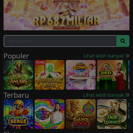
Populer
Lihat lebih banyak
Terbaru
Lihat lebih banyak