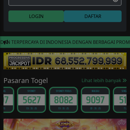
LOGIN
DAFTAR
ERCAYA DI INDONESIA DENGAN BERBAGAI PROMO-PROMO ME
Pasaran Togel
Lihat lebih banyak
SYDNEY
SYDNEY POOLS
MACAU
SINGAPORE
5627
8082
9097
5102
19 : 35 : 24
19 : 35 : 24
01 : 35 : 24
TUTUP