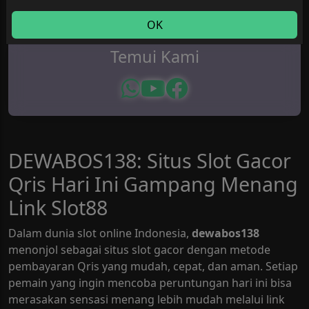
OK
Temui Kami
DEWABOS138: Situs Slot Gacor
Qris Hari Ini Gampang Menang
Link Slot88
Dalam dunia slot online Indonesia,
dewabos138
menonjol sebagai situs slot gacor dengan metode
pembayaran Qris yang mudah, cepat, dan aman. Setiap
pemain yang ingin mencoba peruntungan hari ini bisa
merasakan sensasi menang lebih mudah melalui link