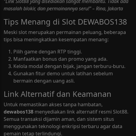
"Link Slot88 yang disediakan sangat membantu. Tidak ada
masalah blokir, dan permainannya seru!" – Rina, Jakarta
Tips Menang di Slot DEWABOS138
Meski slot merupakan permainan peluang, beberapa
tips bisa meningkatkan kesempatan menang:
Pilih game dengan RTP tinggi.
Manfaatkan bonus dan promo yang ada.
Kelola modal dengan bijak, jangan terburu-buru.
Gunakan fitur demo untuk latihan sebelum
bermain dengan uang asli.
Link Alternatif dan Keamanan
Untuk memastikan akses tanpa hambatan,
dewabos138
menyediakan link alternatif resmi Slot88.
Semua transaksi dijamin aman, dan sistem situs
menggunakan teknologi enkripsi terbaru agar data
pemain tetap terlindungi.