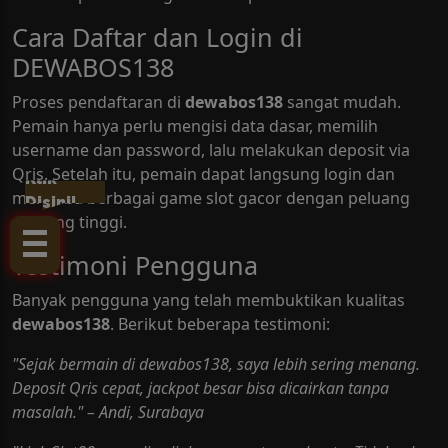
Cara Daftar dan Login di
DEWABOS138
Proses pendaftaran di
dewabos138
sangat mudah.
Pemain hanya perlu mengisi data dasar, memilih
username dan password, lalu melakukan deposit via
Qris. Setelah itu, pemain dapat langsung login dan
Klik
mencoba berbagai game slot gacor dengan peluang
Disini!
menang tinggi.
Testimoni Pengguna
Banyak pengguna yang telah membuktikan kualitas
dewabos138
. Berikut beberapa testimoni:
"Sejak bermain di dewabos138, saya lebih sering menang.
Deposit Qris cepat, jackpot besar bisa dicairkan tanpa
masalah." – Andi, Surabaya