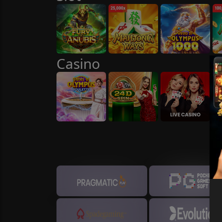
Casino