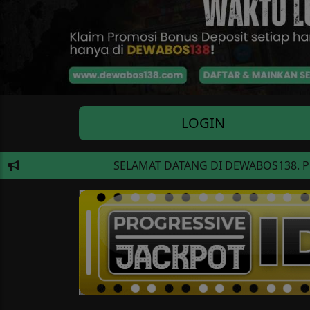
LOGIN
AT DATANG DI DEWABOS138. PLATFORM RESMI SLOT, LIV