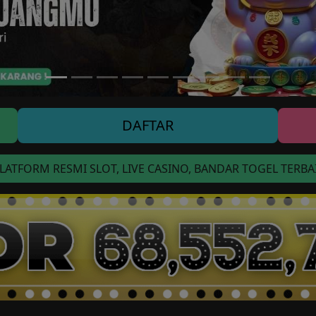
DAFTAR
E CASINO, BANDAR TOGEL TERBAIK DAN TERPERCAYA DI I