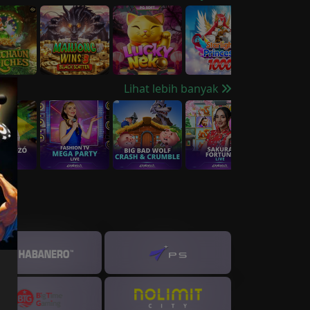
Lihat lebih banyak