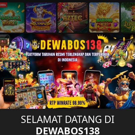
Provider Kami
SELAMAT DATANG DI
DEWABOS138