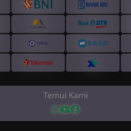
Temui Kami