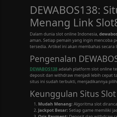
DEWABOS138: Situ
Menang Link Slot
Dalam dunia slot online Indonesia,
dewabo
aman. Setiap pemain yang ingin mencoba pe
tersedia. Artikel ini akan membahas secar
Pengenalan DEWABO
DEWABOS138
adalah platform slot online 
deposit dan withdraw menjadi lebih cepat 
situs ini sudah terbukti, menjadikannya pi
Keunggulan Situs Sl
Mudah Menang:
Algoritma slot diranc
Jackpot Besar:
Setiap game memiliki jac
Qris Payment:
Deposit dan withdraw 