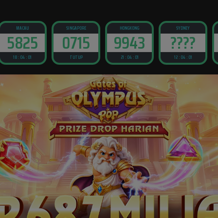
SINGAPORE
HONGKONG
SYDNEY
SYDNEY POOLS
0715
9943
????
0158
TUTUP
21 : 03 : 58
12 : 03 : 58
12 : 08 : 58