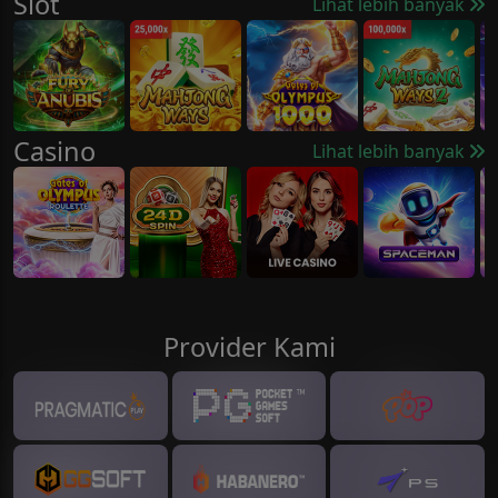
Slot
Lihat lebih banyak
Casino
Lihat lebih banyak
Provider Kami