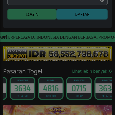
LOGIN
DAFTAR
RCAYA DI INDONESIA DENGAN BERBAGAI PROMO-PROMO MEN
Pasaran Togel
Lihat lebih banyak
HONGKONG
SYDNEY
SINGAPORE
HONGKONG
3634
4816
0715
3634
11 : 05 : 59
02 : 10 : 59
TUTUP
11 : 05 : 59