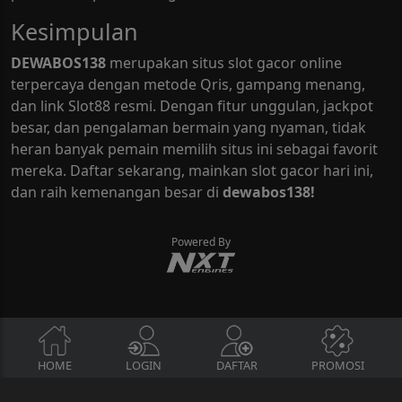
Kesimpulan
DEWABOS138
merupakan situs slot gacor online
terpercaya dengan metode Qris, gampang menang,
dan link Slot88 resmi. Dengan fitur unggulan, jackpot
besar, dan pengalaman bermain yang nyaman, tidak
heran banyak pemain memilih situs ini sebagai favorit
mereka. Daftar sekarang, mainkan slot gacor hari ini,
dan raih kemenangan besar di
dewabos138!
Powered By
HOME
LOGIN
DAFTAR
PROMOSI