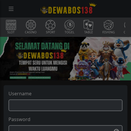
SLOT
CASINO
SPORT
TOGEL
TABLE
FISHING
COCK
Username
Password