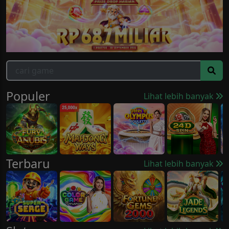
Populer
Lihat lebih banyak
Terbaru
Lihat lebih banyak