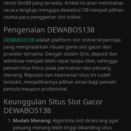
resmi Slot88 yang tersedia. Artikel ini akan membahas
secara lengkap mengapa dewabos138 menjadi pilihan
utama para penggemar slot online.
Pengenalan DEWABOS138
DEWABOS138
adalah platform slot online terpercaya
yang menghadirkan ribuan game slot gacor dari
provider ternama. Dengan sistem Qris, deposit dan
withdraw menjadi lebih cepat tanpa ribet, sehingga
pemain bisa fokus pada permainan dan peluang
menang. Reputasi dan keamanan situs ini sudah
terbukti, menjadikannya pilihan aman bagi pemain
pemula maupun profesional.
Keunggulan Situs Slot Gacor
DEWABOS138
Mudah Menang:
Algoritma slot dirancang agar
peluang menang lebih tinggi dibanding situs