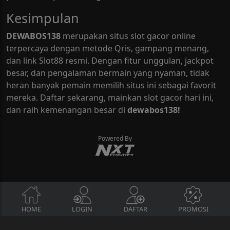
Kesimpulan
DEWABOS138
merupakan situs slot gacor online
terpercaya dengan metode Qris, gampang menang,
dan link Slot88 resmi. Dengan fitur unggulan, jackpot
besar, dan pengalaman bermain yang nyaman, tidak
heran banyak pemain memilih situs ini sebagai favorit
mereka. Daftar sekarang, mainkan slot gacor hari ini,
dan raih kemenangan besar di
dewabos138!
Powered By
HOME
LOGIN
DAFTAR
PROMOSI