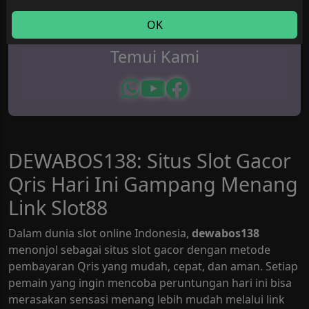
OK
Temui Kami
DEWABOS138: Situs Slot Gacor
Qris Hari Ini Gampang Menang
Link Slot88
Dalam dunia slot online Indonesia,
dewabos138
menonjol sebagai situs slot gacor dengan metode
pembayaran Qris yang mudah, cepat, dan aman. Setiap
pemain yang ingin mencoba peruntungan hari ini bisa
merasakan sensasi menang lebih mudah melalui link