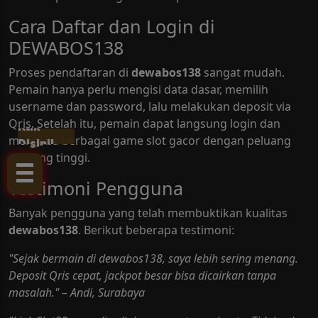
Cara Daftar dan Login di
DEWABOS138
Proses pendaftaran di
dewabos138
sangat mudah.
Pemain hanya perlu mengisi data dasar, memilih
username dan password, lalu melakukan deposit via
Qris. Setelah itu, pemain dapat langsung login dan
Klik
mencoba berbagai game slot gacor dengan peluang
Disini!
menang tinggi.
Testimoni Pengguna
Banyak pengguna yang telah membuktikan kualitas
dewabos138
. Berikut beberapa testimoni:
"Sejak bermain di dewabos138, saya lebih sering menang.
Deposit Qris cepat, jackpot besar bisa dicairkan tanpa
masalah." – Andi, Surabaya