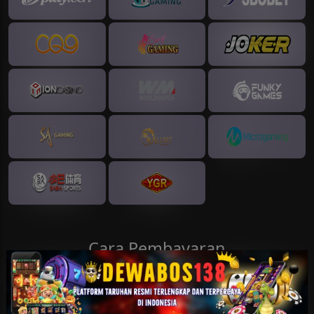
Cara Pembayaran