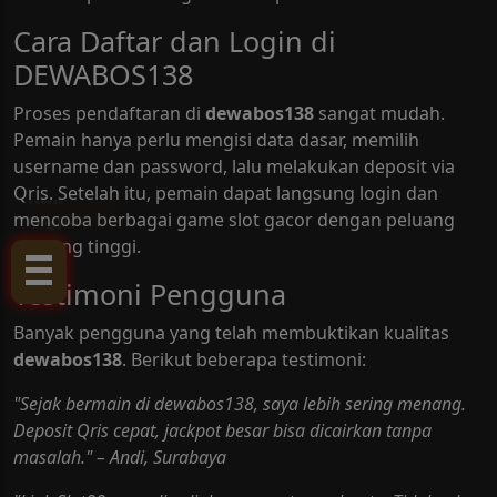
Cara Daftar dan Login di
DEWABOS138
Proses pendaftaran di
dewabos138
sangat mudah.
Pemain hanya perlu mengisi data dasar, memilih
username dan password, lalu melakukan deposit via
Qris. Setelah itu, pemain dapat langsung login dan
Klik
mencoba berbagai game slot gacor dengan peluang
Disini!
menang tinggi.
Testimoni Pengguna
Banyak pengguna yang telah membuktikan kualitas
dewabos138
. Berikut beberapa testimoni:
"Sejak bermain di dewabos138, saya lebih sering menang.
Deposit Qris cepat, jackpot besar bisa dicairkan tanpa
masalah." – Andi, Surabaya