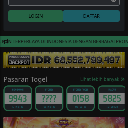
LOGIN
DAFTAR
PERCAYA DI INDONESIA DENGAN BERBAGAI PROMO-PROMO M
Pasaran Togel
Lihat lebih banyak
SYDNEY
SYDNEY POOLS
MACAU
SINGAPORE
????
0158
5825
0715
08 : 48 : 27
08 : 53 : 27
14 : 48 : 27
TUTUP