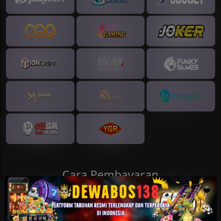
Cara Pembayaran