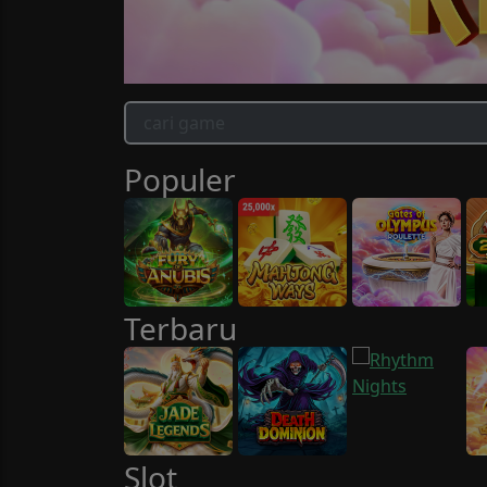
Populer
Terbaru
Slot