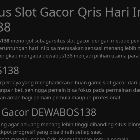
s Slot Gacor Qris Hari 
88
s138
menonjol sebagai situs slot gacor dengan metode pe
runtungan hari ini bisa merasakan sensasi menang lebih m
a lengkap mengapa dewabos138 menjadi pilihan utama para 
S138
terpercaya yang menghadirkan ribuan game slot gacor dari 
tanpa ribet, sehingga pemain bisa fokus pada permainan 
lihan aman bagi pemain pemula maupun profesional.
ot Gacor DEWABOS138
ang agar peluang menang lebih tinggi dibanding situs lainn
kpot progresif yang bisa diraih setiap saat.
cepat menggunakan Qris, memudahkan semua pemain.