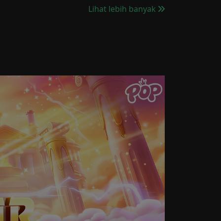
Lihat lebih banyak