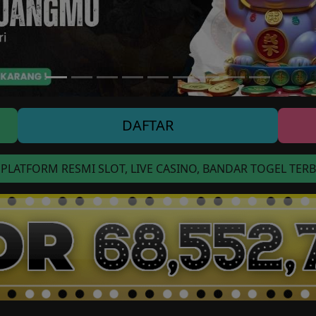
DAFTAR
SINO, BANDAR TOGEL TERBAIK DAN TERPERCAYA DI INDON