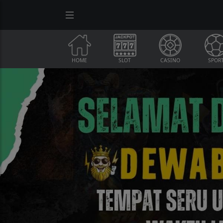
HOME
SLOT
CASINO
SPOR