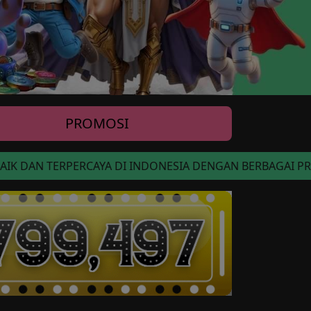
PROMOSI
ESIA DENGAN BERBAGAI PROMO-PROMO MENARIK SETIAP HA