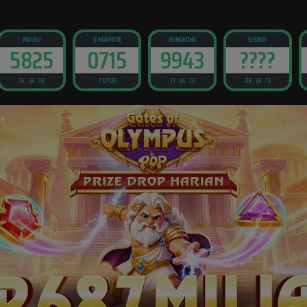
SINGAPORE
HONGKONG
SYDNEY
SYDNEY POOLS
0715
9943
????
0158
TUTUP
17 : 24 : 10
08 : 24 : 10
08 : 29 : 10