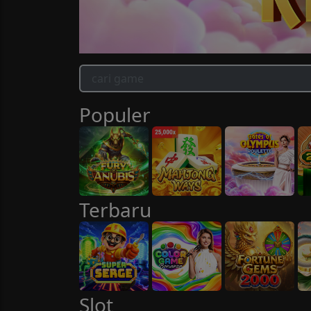
Populer
Terbaru
Slot