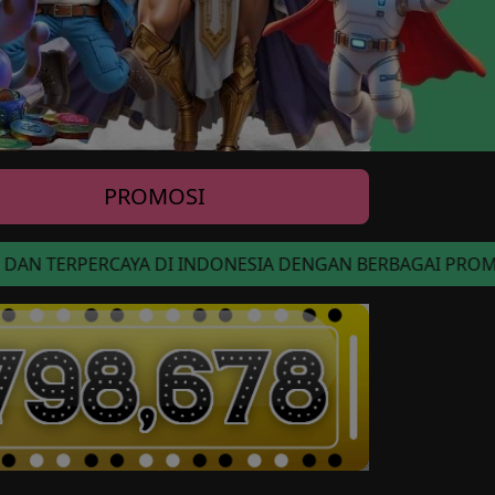
PROMOSI
NESIA DENGAN BERBAGAI PROMO-PROMO MENARIK SETIAP H