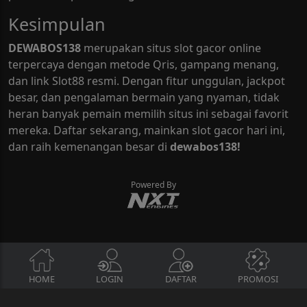
Kesimpulan
DEWABOS138
merupakan situs slot gacor online
terpercaya dengan metode Qris, gampang menang,
dan link Slot88 resmi. Dengan fitur unggulan, jackpot
besar, dan pengalaman bermain yang nyaman, tidak
heran banyak pemain memilih situs ini sebagai favorit
mereka. Daftar sekarang, mainkan slot gacor hari ini,
dan raih kemenangan besar di
dewabos138!
Powered By
HOME
LOGIN
DAFTAR
PROMOSI