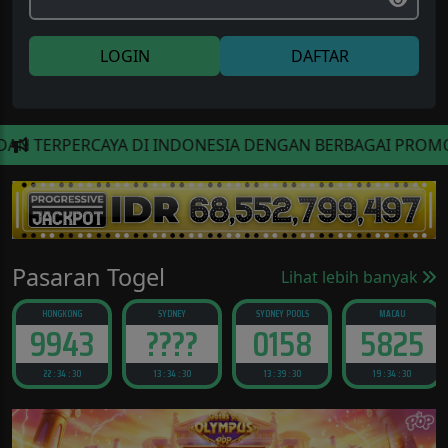
LOGIN
DAFTAR
PERCAYA DI INDONESIA DENGAN BERBAGAI PROMO-PROMO M
Pasaran Togel
Lihat lebih banyak
SYDNEY
SYDNEY POOLS
MACAU
SINGAPORE
????
0158
5825
0715
13 : 34 : 29
13 : 39 : 29
19 : 34 : 29
TUTUP