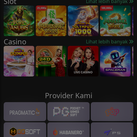
Slot
Lihat lebih banyak
Casino
Lihat lebih banyak
Provider Kami