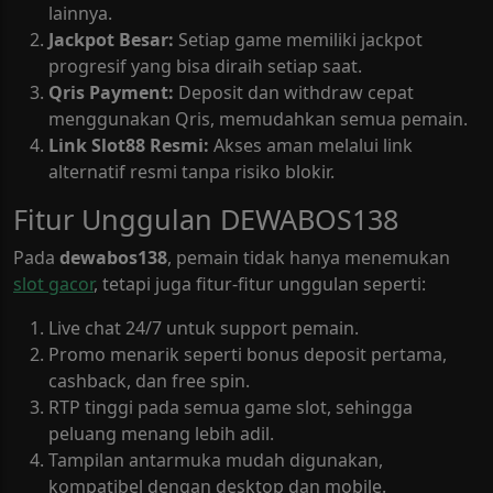
lainnya.
Jackpot Besar:
Setiap game memiliki jackpot
progresif yang bisa diraih setiap saat.
Qris Payment:
Deposit dan withdraw cepat
menggunakan Qris, memudahkan semua pemain.
Link Slot88 Resmi:
Akses aman melalui link
alternatif resmi tanpa risiko blokir.
Fitur Unggulan DEWABOS138
Pada
dewabos138
, pemain tidak hanya menemukan
slot gacor
, tetapi juga fitur-fitur unggulan seperti:
Live chat 24/7 untuk support pemain.
Promo menarik seperti bonus deposit pertama,
cashback, dan free spin.
RTP tinggi pada semua game slot, sehingga
peluang menang lebih adil.
Tampilan antarmuka mudah digunakan,
kompatibel dengan desktop dan mobile.