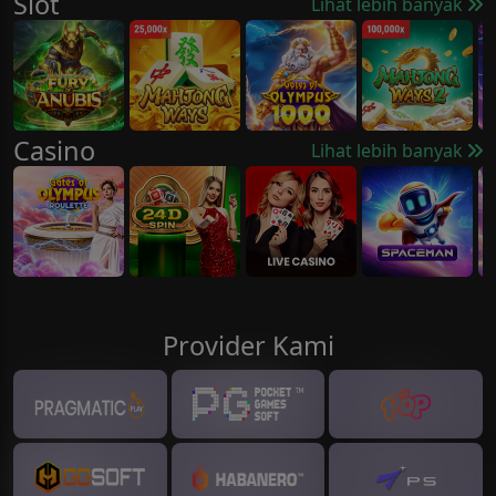
Slot
Lihat lebih banyak
Casino
Lihat lebih banyak
Provider Kami