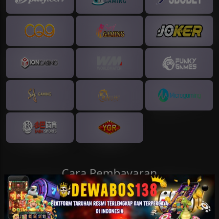
Cara Pembayaran