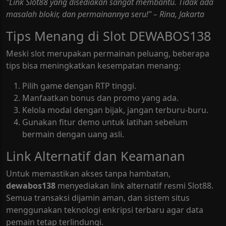
"Link Slot88 yang disediakan sangat membantu. Tidak ada
masalah blokir, dan permainannya seru!" – Rina, Jakarta
Tips Menang di Slot DEWABOS138
Meski slot merupakan permainan peluang, beberapa
tips bisa meningkatkan kesempatan menang:
Pilih game dengan RTP tinggi.
Manfaatkan bonus dan promo yang ada.
Kelola modal dengan bijak, jangan terburu-buru.
Gunakan fitur demo untuk latihan sebelum
bermain dengan uang asli.
Link Alternatif dan Keamanan
Untuk memastikan akses tanpa hambatan,
dewabos138
menyediakan link alternatif resmi Slot88.
Semua transaksi dijamin aman, dan sistem situs
menggunakan teknologi enkripsi terbaru agar data
pemain tetap terlindungi.