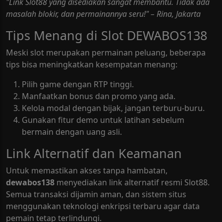
"Link Slot88 yang disediakan sangat membantu. Tidak ada
masalah blokir, dan permainannya seru!" – Rina, Jakarta
Tips Menang di Slot DEWABOS138
Meski slot merupakan permainan peluang, beberapa
tips bisa meningkatkan kesempatan menang:
Pilih game dengan RTP tinggi.
Manfaatkan bonus dan promo yang ada.
Kelola modal dengan bijak, jangan terburu-buru.
Gunakan fitur demo untuk latihan sebelum
bermain dengan uang asli.
Link Alternatif dan Keamanan
Untuk memastikan akses tanpa hambatan,
dewabos138
menyediakan link alternatif resmi Slot88.
Semua transaksi dijamin aman, dan sistem situs
menggunakan teknologi enkripsi terbaru agar data
pemain tetap terlindungi.