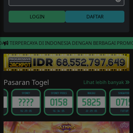
LOGIN
DAFTAR
ERCAYA DI INDONESIA DENGAN BERBAGAI PROMO-PROMO ME
Pasaran Togel
Lihat lebih banyak
SYDNEY
SYDNEY POOLS
MACAU
SINGAPORE
????
0158
5825
0715
16 : 29 : 04
16 : 34 : 04
22 : 29 : 04
TUTUP