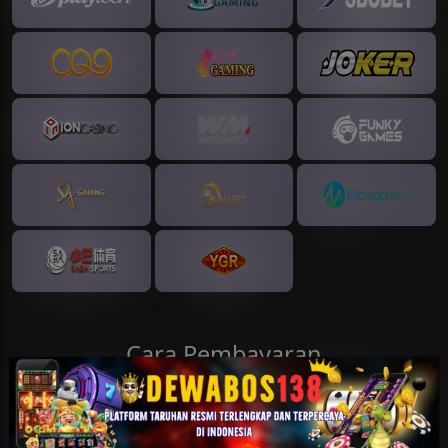
Cara Pembayaran