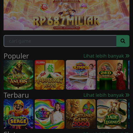
Populer
Lihat lebih banyak
Terbaru
Lihat lebih banyak