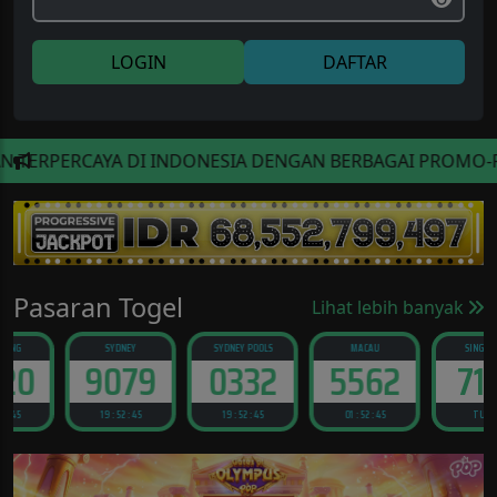
LOGIN
DAFTAR
RCAYA DI INDONESIA DENGAN BERBAGAI PROMO-PROMO MEN
Pasaran Togel
Lihat lebih banyak
SYDNEY
SYDNEY POOLS
MACAU
SINGAPORE
9079
0332
5562
7137
19 : 52 : 44
19 : 52 : 44
01 : 52 : 44
TUTUP