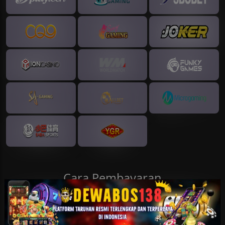
Cara Pembayaran