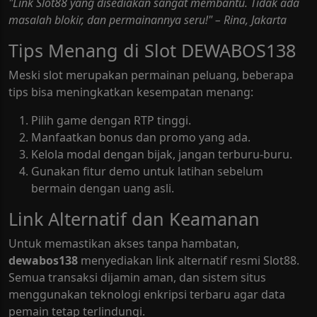
"Link Slot88 yang disediakan sangat membantu. Tidak ada
masalah blokir, dan permainannya seru!" – Rina, Jakarta
Tips Menang di Slot DEWABOS138
Meski slot merupakan permainan peluang, beberapa
tips bisa meningkatkan kesempatan menang:
Pilih game dengan RTP tinggi.
Manfaatkan bonus dan promo yang ada.
Kelola modal dengan bijak, jangan terburu-buru.
Gunakan fitur demo untuk latihan sebelum
bermain dengan uang asli.
Link Alternatif dan Keamanan
Untuk memastikan akses tanpa hambatan,
dewabos138
menyediakan link alternatif resmi Slot88.
Semua transaksi dijamin aman, dan sistem situs
menggunakan teknologi enkripsi terbaru agar data
pemain tetap terlindungi.