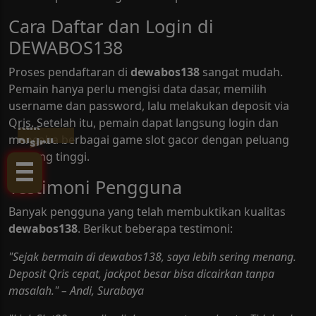
Cara Daftar dan Login di
DEWABOS138
Proses pendaftaran di
dewabos138
sangat mudah.
Pemain hanya perlu mengisi data dasar, memilih
username dan password, lalu melakukan deposit via
Qris. Setelah itu, pemain dapat langsung login dan
Klik
mencoba berbagai game slot gacor dengan peluang
Disini!
menang tinggi.
Testimoni Pengguna
Banyak pengguna yang telah membuktikan kualitas
dewabos138
. Berikut beberapa testimoni:
"Sejak bermain di dewabos138, saya lebih sering menang.
Deposit Qris cepat, jackpot besar bisa dicairkan tanpa
masalah." – Andi, Surabaya