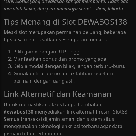
"Link Slot88 yang disediakan sangat membantu. Tidak ada
masalah blokir, dan permainannya seru!" – Rina, Jakarta
Tips Menang di Slot DEWABOS138
Meski slot merupakan permainan peluang, beberapa
tips bisa meningkatkan kesempatan menang:
Pilih game dengan RTP tinggi.
Manfaatkan bonus dan promo yang ada.
Kelola modal dengan bijak, jangan terburu-buru.
Gunakan fitur demo untuk latihan sebelum
bermain dengan uang asli.
Link Alternatif dan Keamanan
Untuk memastikan akses tanpa hambatan,
dewabos138
menyediakan link alternatif resmi Slot88.
Semua transaksi dijamin aman, dan sistem situs
menggunakan teknologi enkripsi terbaru agar data
pemain tetap terlindungi.