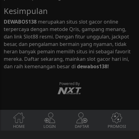
Kesimpulan
DEWABOS138
merupakan situs slot gacor online
terpercaya dengan metode Qris, gampang menang,
dan link Slot88 resmi. Dengan fitur unggulan, jackpot
besar, dan pengalaman bermain yang nyaman, tidak
heran banyak pemain memilih situs ini sebagai favorit
mereka. Daftar sekarang, mainkan slot gacor hari ini,
dan raih kemenangan besar di
dewabos138!
Powered By
HOME
LOGIN
DAFTAR
PROMOSI