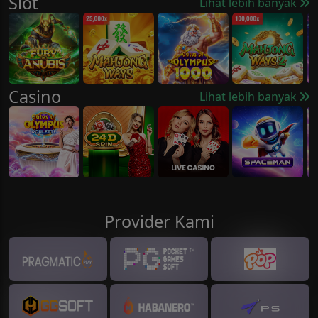
Slot
Lihat lebih banyak
Casino
Lihat lebih banyak
Provider Kami