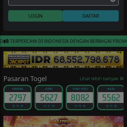
LOGIN
DAFTAR
CAYA DI INDONESIA DENGAN BERBAGAI PROMO-PROMO MENA
Pasaran Togel
Lihat lebih banyak
SYDNEY
SYDNEY POOLS
MACAU
SINGAPORE
5627
8082
5562
7137
16 : 55 : 27
16 : 55 : 27
22 : 55 : 27
20 : 45 : 27