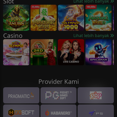
Slot
Lihat lebih banyak
Casino
Lihat lebih banyak
Provider Kami