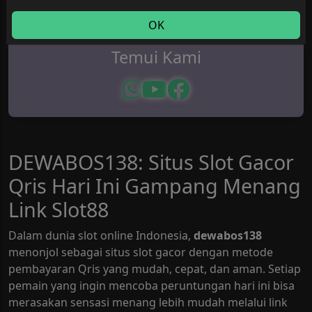
OK
Temui Kami
DEWABOS138: Situs Slot Gacor
Qris Hari Ini Gampang Menang
Link Slot88
Dalam dunia slot online Indonesia,
dewabos138
menonjol sebagai situs slot gacor dengan metode
pembayaran Qris yang mudah, cepat, dan aman. Setiap
pemain yang ingin mencoba peruntungan hari ini bisa
merasakan sensasi menang lebih mudah melalui link