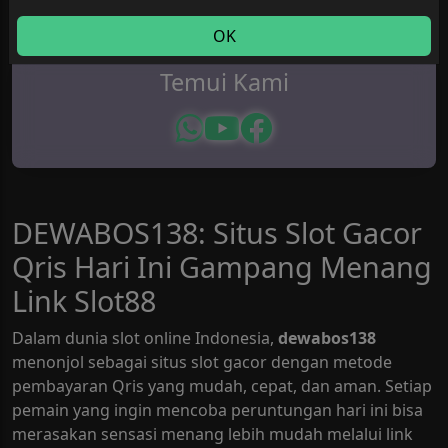
OK
Temui Kami
DEWABOS138: Situs Slot Gacor
Qris Hari Ini Gampang Menang
Link Slot88
Dalam dunia slot online Indonesia,
dewabos138
menonjol sebagai situs slot gacor dengan metode
pembayaran Qris yang mudah, cepat, dan aman. Setiap
pemain yang ingin mencoba peruntungan hari ini bisa
merasakan sensasi menang lebih mudah melalui link