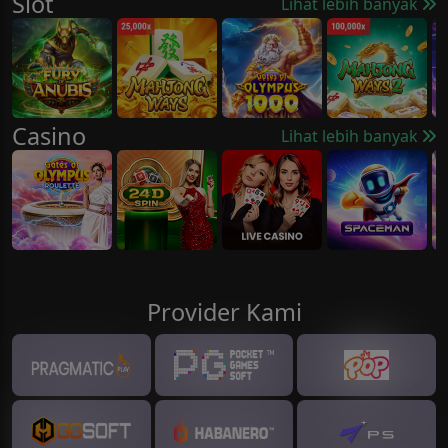
Slot
Lihat lebih banyak
Casino
Lihat lebih banyak
Provider Kami