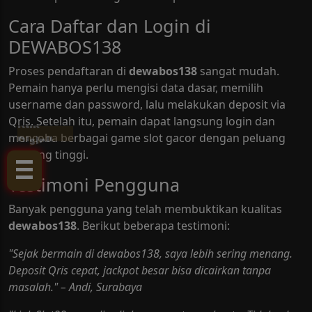
Cara Daftar dan Login di
DEWABOS138
Proses pendaftaran di
dewabos138
sangat mudah.
Pemain hanya perlu mengisi data dasar, memilih
username dan password, lalu melakukan deposit via
Qris. Setelah itu, pemain dapat langsung login dan
Klik
mencoba berbagai game slot gacor dengan peluang
Disini!
menang tinggi.
Testimoni Pengguna
Banyak pengguna yang telah membuktikan kualitas
dewabos138
. Berikut beberapa testimoni:
"Sejak bermain di dewabos138, saya lebih sering menang.
Deposit Qris cepat, jackpot besar bisa dicairkan tanpa
masalah." – Andi, Surabaya