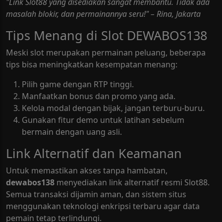
"Link Slot88 yang disediakan sangat membantu. Tidak ada
masalah blokir, dan permainannya seru!" – Rina, Jakarta
Tips Menang di Slot DEWABOS138
Meski slot merupakan permainan peluang, beberapa
tips bisa meningkatkan kesempatan menang:
Pilih game dengan RTP tinggi.
Manfaatkan bonus dan promo yang ada.
Kelola modal dengan bijak, jangan terburu-buru.
Gunakan fitur demo untuk latihan sebelum
bermain dengan uang asli.
Link Alternatif dan Keamanan
Untuk memastikan akses tanpa hambatan,
dewabos138
menyediakan link alternatif resmi Slot88.
Semua transaksi dijamin aman, dan sistem situs
menggunakan teknologi enkripsi terbaru agar data
pemain tetap terlindungi.