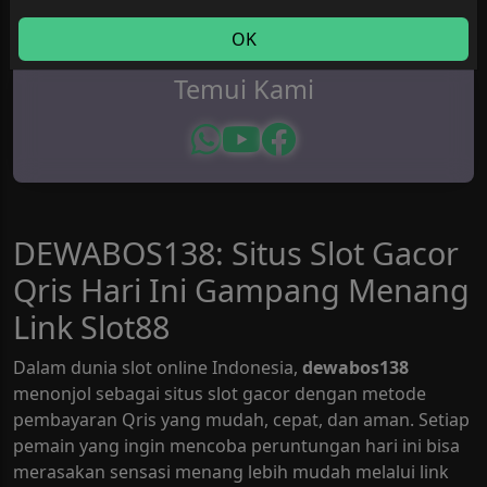
OK
Temui Kami
DEWABOS138: Situs Slot Gacor
Qris Hari Ini Gampang Menang
Link Slot88
Dalam dunia slot online Indonesia,
dewabos138
menonjol sebagai situs slot gacor dengan metode
pembayaran Qris yang mudah, cepat, dan aman. Setiap
pemain yang ingin mencoba peruntungan hari ini bisa
merasakan sensasi menang lebih mudah melalui link