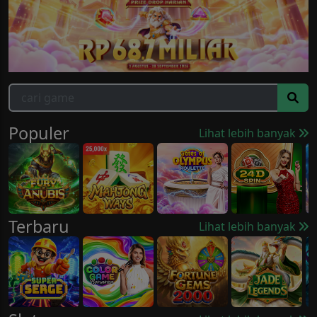
Populer
Lihat lebih banyak
Terbaru
Lihat lebih banyak