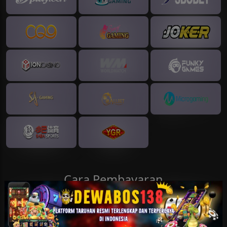
Cara Pembayaran