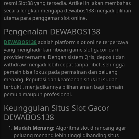
resmi Slot88 yang tersedia. Artikel ini akan membahas
secara lengkap mengapa dewabos138 menjadi pilihan
utama para penggemar slot online.
Pengenalan DEWABOS138
DEWABOS138
adalah platform slot online terpercaya
yang menghadirkan ribuan game slot gacor dari
provider ternama. Dengan sistem Qris, deposit dan
withdraw menjadi lebih cepat tanpa ribet, sehingga
pemain bisa fokus pada permainan dan peluang
menang. Reputasi dan keamanan situs ini sudah
terbukti, menjadikannya pilihan aman bagi pemain
pemula maupun profesional.
Keunggulan Situs Slot Gacor
DEWABOS138
Mudah Menang:
Algoritma slot dirancang agar
peluang menang lebih tinggi dibanding situs