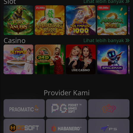
Slot
Lihat lebih banyak
Casino
Lihat lebih banyak
Provider Kami