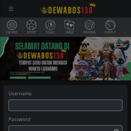
XN**a**85 telah berhasil WD sebesar Rp.1.800.000
CASINO
SPORT
TOGEL
TABLE
FISHING
COCK F.
ARC
Username
Password