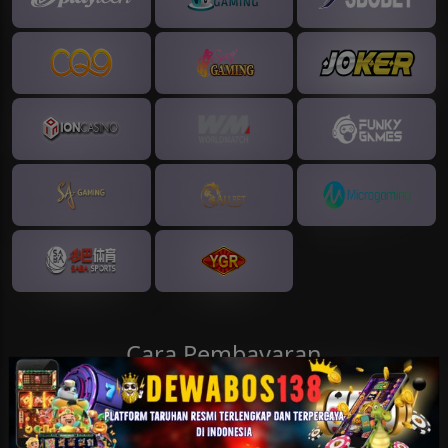
Cara Pembayaran