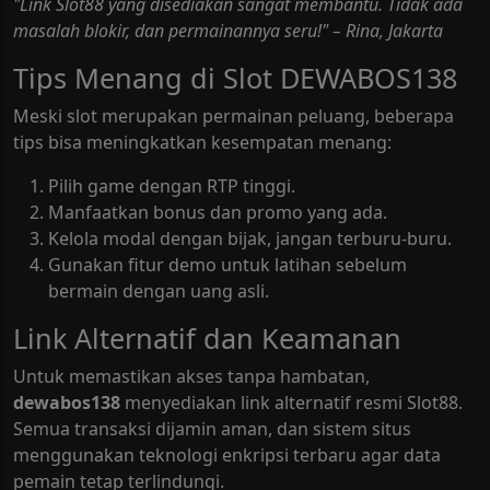
"Link Slot88 yang disediakan sangat membantu. Tidak ada
masalah blokir, dan permainannya seru!" – Rina, Jakarta
Tips Menang di Slot DEWABOS138
Meski slot merupakan permainan peluang, beberapa
tips bisa meningkatkan kesempatan menang:
Pilih game dengan RTP tinggi.
Manfaatkan bonus dan promo yang ada.
Kelola modal dengan bijak, jangan terburu-buru.
Gunakan fitur demo untuk latihan sebelum
bermain dengan uang asli.
Link Alternatif dan Keamanan
Untuk memastikan akses tanpa hambatan,
dewabos138
menyediakan link alternatif resmi Slot88.
Semua transaksi dijamin aman, dan sistem situs
menggunakan teknologi enkripsi terbaru agar data
pemain tetap terlindungi.