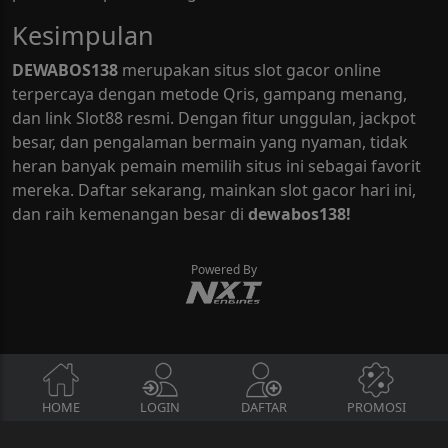
Kesimpulan
DEWABOS138
merupakan situs slot gacor online
terpercaya dengan metode Qris, gampang menang,
dan link Slot88 resmi. Dengan fitur unggulan, jackpot
besar, dan pengalaman bermain yang nyaman, tidak
heran banyak pemain memilih situs ini sebagai favorit
mereka. Daftar sekarang, mainkan slot gacor hari ini,
dan raih kemenangan besar di
dewabos138!
Powered By
HOME
LOGIN
DAFTAR
PROMOSI