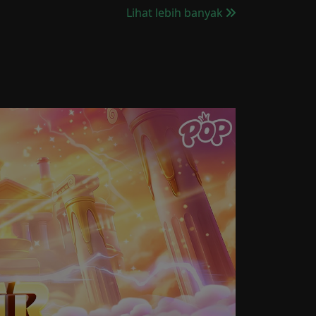
Lihat lebih banyak