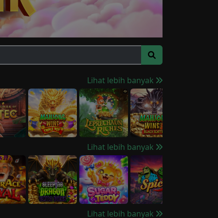
Lihat lebih banyak
Lihat lebih banyak
Lihat lebih banyak