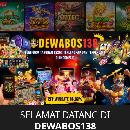
Provider Kami
SELAMAT DATANG DI
DEWABOS138