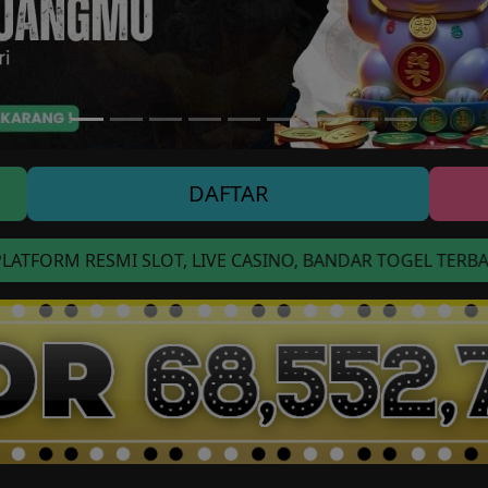
DAFTAR
VE CASINO, BANDAR TOGEL TERBAIK DAN TERPERCAYA DI 