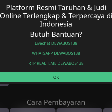
Platform Resmi Taruhan & Judi
Online Terlengkap & Terpercaya d
Indonesia
Butuh Bantuan?
Livechat DEWABOS138
WHATSAPP DEWABOS138
RTP REAL TIME DEWABOS138
OK
Cara Pembayaran