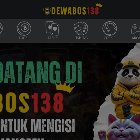
T
TOGEL
TABLE
FISHING
COCK F.
ARC