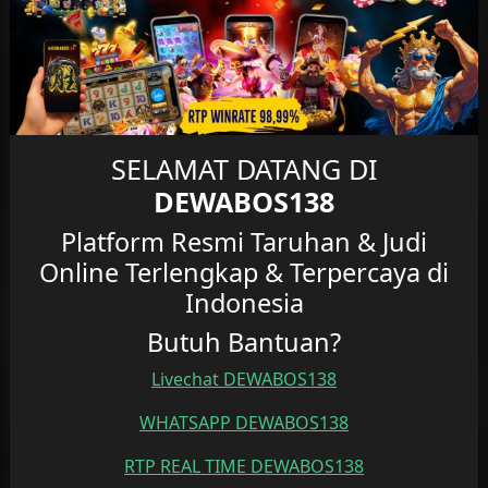
SELAMAT DATANG DI
DEWABOS138
Platform Resmi Taruhan & Judi
Online Terlengkap & Terpercaya di
Indonesia
Butuh Bantuan?
Livechat DEWABOS138
WHATSAPP DEWABOS138
RTP REAL TIME DEWABOS138