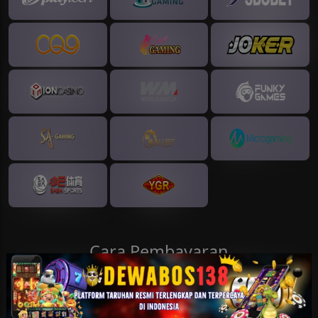
Cara Pembayaran