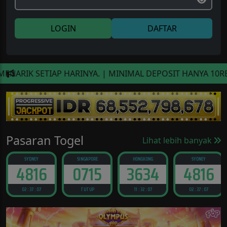
LOGIN
DAFTAR
AP HARINYA. | MINIMAL DEPOSIT HANYA 10RB SAJA ! | 
Pasaran Togel
Lihat lebih banyak
SYDNEY
SINGAPORE
HONGKONG
SYDNEY
4816
0715
3634
4816
02 : 37 : 06
TUTUP
11 : 32 : 06
02 : 37 : 06