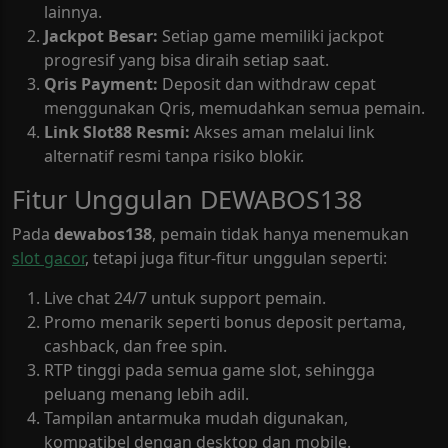
lainnya.
Jackpot Besar:
Setiap game memiliki jackpot
progresif yang bisa diraih setiap saat.
Qris Payment:
Deposit dan withdraw cepat
menggunakan Qris, memudahkan semua pemain.
Link Slot88 Resmi:
Akses aman melalui link
alternatif resmi tanpa risiko blokir.
Fitur Unggulan DEWABOS138
Pada
dewabos138
, pemain tidak hanya menemukan
slot gacor
, tetapi juga fitur-fitur unggulan seperti:
Live chat 24/7 untuk support pemain.
Promo menarik seperti bonus deposit pertama,
cashback, dan free spin.
RTP tinggi pada semua game slot, sehingga
peluang menang lebih adil.
Tampilan antarmuka mudah digunakan,
kompatibel dengan desktop dan mobile.