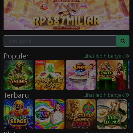
Populer
Lihat lebih banyak
Terbaru
Lihat lebih banyak