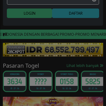
LOGIN
DAFTAR
NESIA DENGAN BERBAGAI PROMO-PROMO MENARIK SETIAP H
Pasaran Togel
Lihat lebih banyak
SYDNEY
SYDNEY POOLS
MACAU
SINGAPORE
????
0158
5825
0715
16 : 27 : 53
16 : 32 : 53
22 : 27 : 53
TUTUP