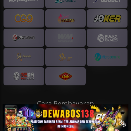
Cara Pembayaran