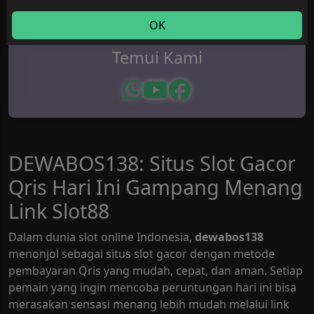
OK
Temui Kami
DEWABOS138: Situs Slot Gacor
Qris Hari Ini Gampang Menang
Link Slot88
Dalam dunia slot online Indonesia,
dewabos138
menonjol sebagai situs slot gacor dengan metode
pembayaran Qris yang mudah, cepat, dan aman. Setiap
pemain yang ingin mencoba peruntungan hari ini bisa
merasakan sensasi menang lebih mudah melalui link