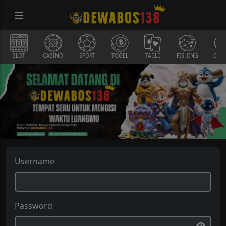
T
CASINO
SPORT
TOGEL
TABLE
FISHING
COCK F.
A
Username
Password