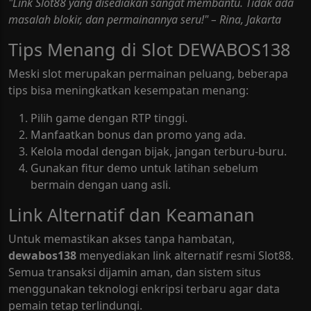
"Link Slot88 yang disediakan sangat membantu. Tidak ada
masalah blokir, dan permainannya seru!" – Rina, Jakarta
Tips Menang di Slot DEWABOS138
Meski slot merupakan permainan peluang, beberapa
tips bisa meningkatkan kesempatan menang:
Pilih game dengan RTP tinggi.
Manfaatkan bonus dan promo yang ada.
Kelola modal dengan bijak, jangan terburu-buru.
Gunakan fitur demo untuk latihan sebelum
bermain dengan uang asli.
Link Alternatif dan Keamanan
Untuk memastikan akses tanpa hambatan,
dewabos138
menyediakan link alternatif resmi Slot88.
Semua transaksi dijamin aman, dan sistem situs
menggunakan teknologi enkripsi terbaru agar data
pemain tetap terlindungi.