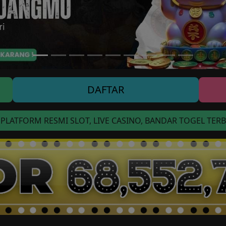
DAFTAR
VE CASINO, BANDAR TOGEL TERBAIK DAN TERPERCAYA DI 