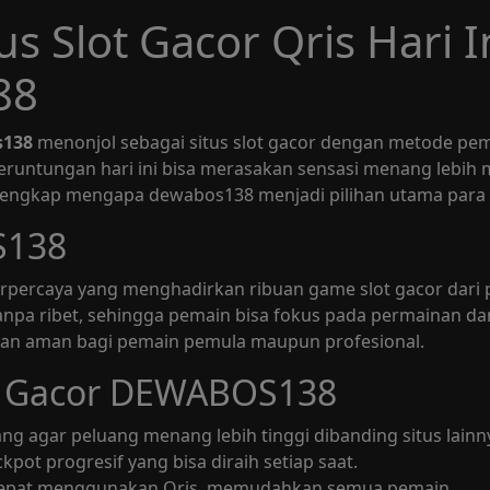
s Slot Gacor Qris Hari 
88
s138
menonjol sebagai situs slot gacor dengan metode pe
runtungan hari ini bisa merasakan sensasi menang lebih m
a lengkap mengapa dewabos138 menjadi pilihan utama para 
S138
terpercaya yang menghadirkan ribuan game slot gacor dari 
tanpa ribet, sehingga pemain bisa fokus pada permainan 
lihan aman bagi pemain pemula maupun profesional.
ot Gacor DEWABOS138
ang agar peluang menang lebih tinggi dibanding situs lainn
kpot progresif yang bisa diraih setiap saat.
cepat menggunakan Qris, memudahkan semua pemain.