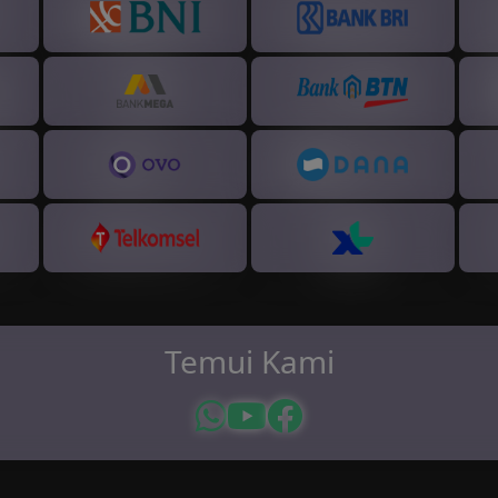
Temui Kami