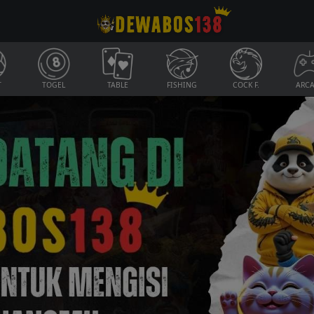
T
TOGEL
TABLE
FISHING
COCK F.
ARC