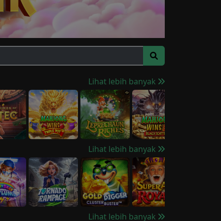
Lihat lebih banyak
Lihat lebih banyak
Lihat lebih banyak