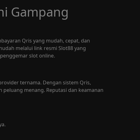
Ini Gampang
mbayaran Qris yang mudah, cepat, dan
udah melalui link resmi Slot88 yang
penggemar slot online.
provider ternama. Dengan sistem Qris,
dan peluang menang. Reputasi dan keamanan
ya.