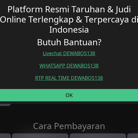
Platform Resmi Taruhan & Judi
Online Terlengkap & Terpercaya d
Indonesia
Butuh Bantuan?
Livechat DEWABOS138
WHATSAPP DEWABOS138
RTP REAL TIME DEWABOS138
OK
Cara Pembayaran