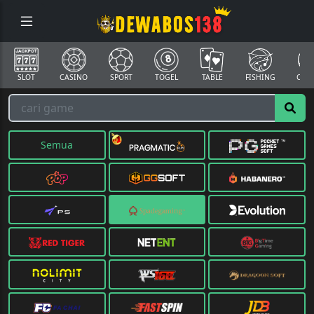
CASINO
SPORT
TOGEL
TABLE
FISHING
COCK F.
ARC
Semua