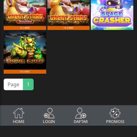
Page
1
HOME
LOGIN
DAFTAR
PROMOSI