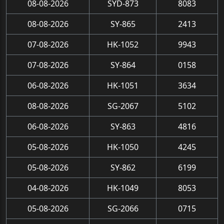
08-08-2026
SYD-873
8083
08-08-2026
SY-865
2413
07-08-2026
HK-1052
9943
07-08-2026
SY-864
0158
06-08-2026
HK-1051
3634
08-08-2026
SG-2067
5102
06-08-2026
SY-863
4816
05-08-2026
HK-1050
4245
05-08-2026
SY-862
6199
04-08-2026
HK-1049
8053
05-08-2026
SG-2066
0715