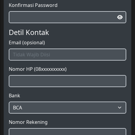
Konfirmasi Password
Detil Kontak
Email (opsional)
Nomor HP (08xxxxxxxxxx)
Bank
Nomor Rekening