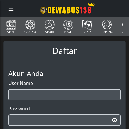
SLOT
CASINO
SPORT
TOGEL
TABLE
FISHING
COCK
Daftar
Akun Anda
User Name
Password