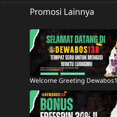
Promosi Lainnya
Welcome Greeting Dewabos