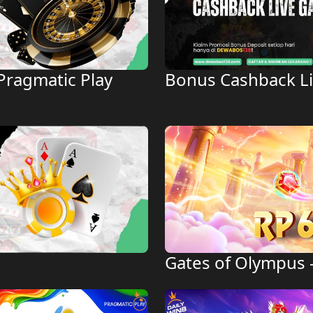
Pragmatic Play
Bonus Cashback L
Gates of Olympus -