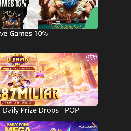
ive Games 10%
 Daily Prize Drops - POP