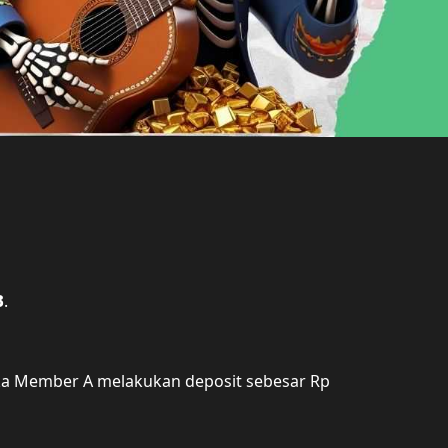
.
ika Member A melakukan deposit sebesar Rp