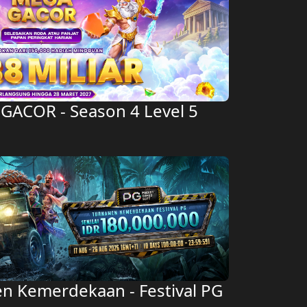
GACOR - Season 4 Level 5
n Kemerdekaan - Festival PG