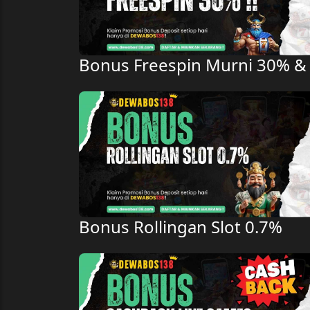
Bonus Freespin Murni 30% &
Bonus Rollingan Slot 0.7%