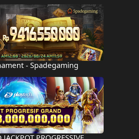
rnament - Spadegaming
D JACKPOT PROGRESSIVE