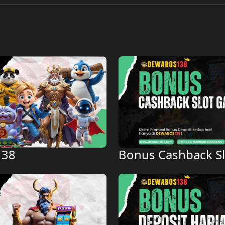
138
Bonus Cashback S