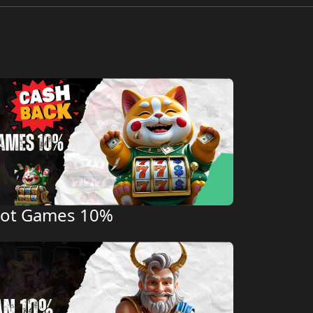
lot Games 10%