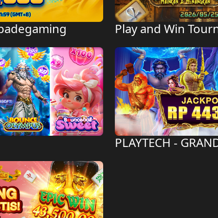
Spadegaming
Play and Win Tou
PLAYTECH - GRAN