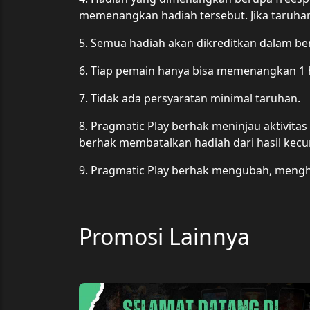
memenangkan hadiah tersebut. Jika taruhan 
5. Semua hadiah akan dikreditkan dalam be
6. Tiap pemain hanya bisa memenangkan 1 
7. Tidak ada persyaratan minimal taruhan.
8. Pragmatic Play berhak meninjau aktivit
berhak membatalkan hadiah dari hasil kecu
9. Pragmatic Play berhak mengubah, mengh
Promosi Lainnya