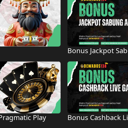
Bonus Jackpot Sa
Pragmatic Play
Bonus Cashback L