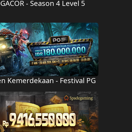
GACOR - Season 4 Level 5
n Kemerdekaan - Festival PG