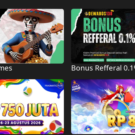
ames
Bonus Refferal 0.