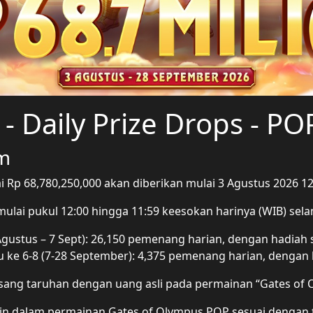
- Daily Prize Drops - PO
m
ai Rp 68,780,250,000 akan diberikan mulai 3 Agustus 2026 1
 mulai pukul 12:00 hingga 11:59 keesokan harinya (WIB) se
gustus – 7 Sept): 26,150 pemenang harian, dengan hadiah se
 ke 6-8 (7-28 September): 4,375 pemenang harian, dengan ha
asang taruhan dengan uang asli pada permainan “Gates of
in dalam permainan Gates of Olympus POP sesuai dengan