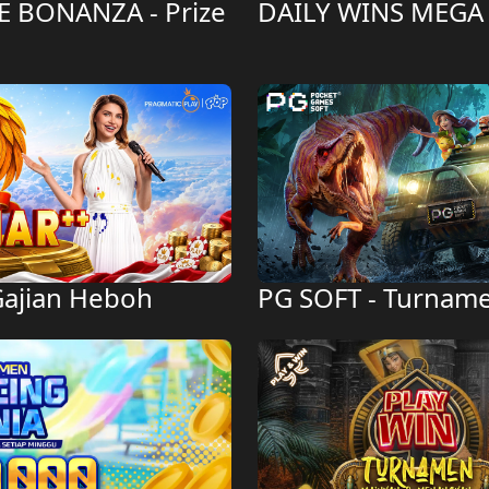
E BONANZA - Prize
DAILY WINS MEGA 
Gajian Heboh
PG SOFT - Turname