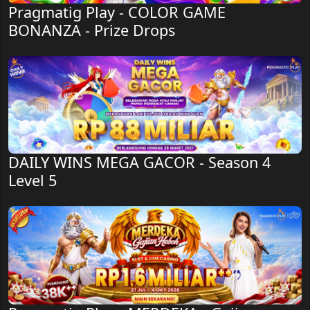
Pragmatig Play - COLOR GAME
BONANZA - Prize Drops
DAILY WINS MEGA GACOR - Season 4
Level 5