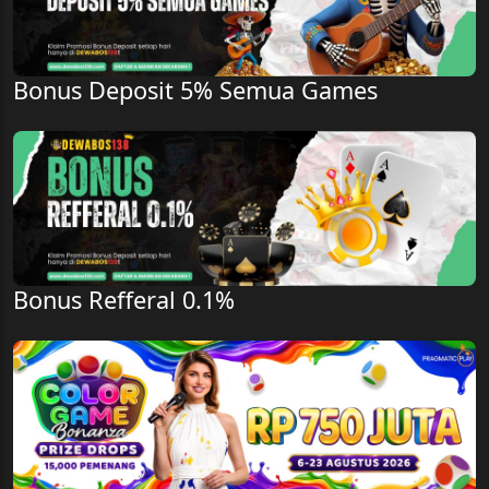
Bonus Deposit 5% Semua Games
Bonus Refferal 0.1%