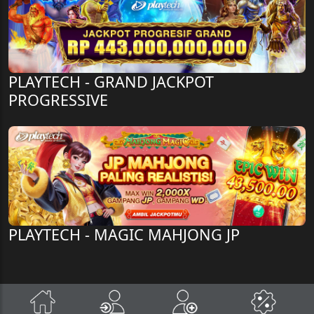
PLAYTECH - GRAND JACKPOT
PROGRESSIVE
PLAYTECH - MAGIC MAHJONG JP