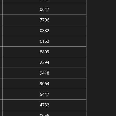
0647
7706
0882
6163
8809
2394
9418
9064
5447
4782
0655