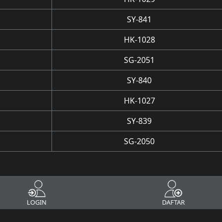
SY-841
HK-1028
SG-2051
SY-840
HK-1027
SY-839
SG-2050
LOGIN
DAFTAR