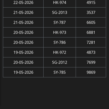
22-05-2026
HK-974
4915
21-05-2026
SG-2013
3537
21-05-2026
SY-787
6605
20-05-2026
HK-973
6881
20-05-2026
SY-786
7281
19-05-2026
HK-972
4873
20-05-2026
SG-2012
7699
19-05-2026
SY-785
9869